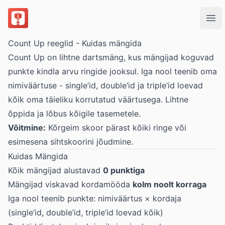
DartsOn
Ope
Count Up reeglid - Kuidas mängida
Count Up on lihtne dartsmäng, kus mängijad koguvad
punkte kindla arvu ringide jooksul. Iga nool teenib oma
nimiväärtuse - single’id, double’id ja triple’id loevad
kõik oma täieliku korrutatud väärtusega. Lihtne
õppida ja lõbus kõigile tasemetele.
Võitmine:
Kõrgeim skoor pärast kõiki ringe või
esimesena sihtskoorini jõudmine.
Kuidas Mängida
Kõik mängijad alustavad
0 punktiga
Mängijad viskavad kordamööda
kolm noolt korraga
Iga nool teenib punkte: nimiväärtus × kordaja
(single’id, double’id, triple’id loevad kõik)