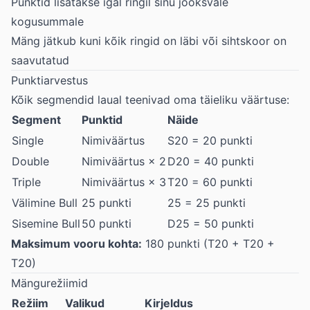
Punktid lisatakse igal ringil sinu jooksvale
kogusummale
Mäng jätkub kuni kõik ringid on läbi või sihtskoor on
saavutatud
Punktiarvestus
Kõik segmendid laual teenivad oma täieliku väärtuse:
Segment
Punktid
Näide
Single
Nimiväärtus
S20 = 20 punkti
Double
Nimiväärtus × 2
D20 = 40 punkti
Triple
Nimiväärtus × 3
T20 = 60 punkti
Välimine Bull
25 punkti
25 = 25 punkti
Sisemine Bull
50 punkti
D25 = 50 punkti
Maksimum vooru kohta:
180 punkti (T20 + T20 +
T20)
Mängurežiimid
Režiim
Valikud
Kirjeldus