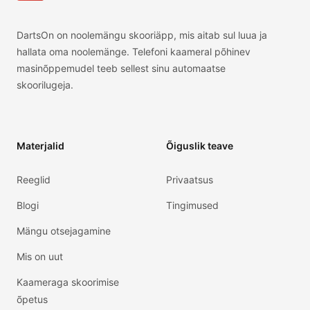
DartsOn on noolemängu skooriäpp, mis aitab sul luua ja
hallata oma noolemänge. Telefoni kaameral põhinev
masinõppemudel teeb sellest sinu automaatse
skoorilugeja.
Materjalid
Õiguslik teave
Reeglid
Privaatsus
Blogi
Tingimused
Mängu otsejagamine
Mis on uut
Kaameraga skoorimise
õpetus