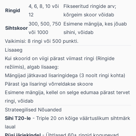
4, 6, 8, 10 või
Fikseeritud ringide arv;
Ringid
12
kõrgeim skoor võidab
300, 500, 750
Esimene mängija, kes jõuab
Sihtskoor
või 1000
sihini, võidab
Vaikimisi: 8 ringi või 500 punkti.
Lisaaeg
Kui skoorid on viigi pärast viimast ringi (Ringide
režiimis), algab lisaaeg:
Mängijad jätkavad lisaringidega (3 noolt ringi kohta)
Pärast iga lisaringi võrreldakse skoore
Esimene mängija, kellel on selge edumaa pärast tervet
ringi, võidab
Strateegilised Nõuanded
Sihi T20-le
- Triple 20 on kõige väärtuslikum sihtmärk
laual
Püsi järjekindel
- Ühtlased 60+ ringid kogunevad