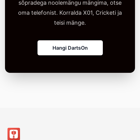
sõpradega noolemängu mängima, otse
oma telefonist. Korralda X01, Cricketi ja
teisi mänge.
Hangi DartsOn
Jalus