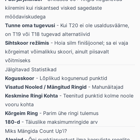
kiiremini kui riskantsed visked sagedaste
möödaviskudega
Tunne oma tugevusi
- Kui T20 ei ole usaldusväärne,
on T19 või T18 tugevad alternatiivid
Sihtskoor režiimis
- Hoia silm finišijoonel; sa ei vaja
kõrgeimat võimalikku skoori, ainult piisavalt
võitmiseks
Jälgitavad Statistikad
Kogusskoor
- Lõplikud kogunenud punktid
Visatud Nooled / Mängitud Ringid
- Mahunäitajad
Keskmine Ringi Kohta
- Teenitud punktid kolme noole
vooru kohta
Kõrgeim Ring
- Parim ühe ringi tulemus
180-d
- Täiuslike maksimumringide arv
Miks Mängida Count Up’i?
Algajad
- Õpi punktiarvestust ilma keeruliste reeglite