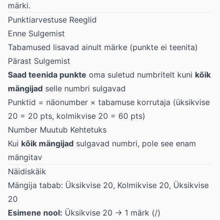
märki.
Punktiarvestuse Reeglid
Enne Sulgemist
Tabamused lisavad ainult märke (punkte ei teenita)
Pärast Sulgemist
Saad teenida punkte
oma suletud numbritelt kuni
kõik
mängijad
selle numbri sulgavad
Punktid = näonumber × tabamuse korrutaja (üksikvise
20 = 20 pts, kolmikvise 20 = 60 pts)
Number Muutub Kehtetuks
Kui
kõik mängijad
sulgavad numbri, pole see enam
mängitav
Näidiskäik
Mängija tabab: Üksikvise 20, Kolmikvise 20, Üksikvise
20
Esimene nool:
Üksikvise 20 → 1 märk (/)