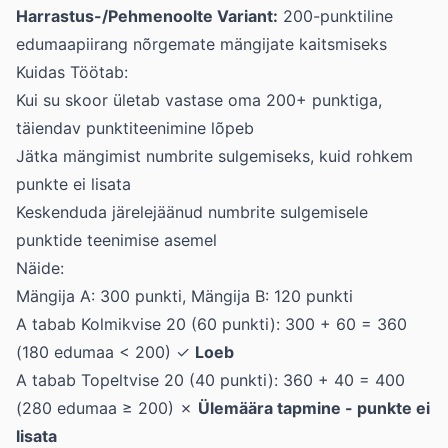
Harrastus-/Pehmenoolte Variant:
200-punktiline
edumaapiirang nõrgemate mängijate kaitsmiseks
Kuidas Töötab:
Kui su skoor ületab vastase oma 200+ punktiga,
täiendav punktiteenimine lõpeb
Jätka mängimist numbrite sulgemiseks, kuid rohkem
punkte ei lisata
Keskenduda järelejäänud numbrite sulgemisele
punktide teenimise asemel
Näide:
Mängija A: 300 punkti, Mängija B: 120 punkti
A tabab Kolmikvise 20 (60 punkti): 300 + 60 = 360
(180 edumaa < 200) ✓
Loeb
A tabab Topeltvise 20 (40 punkti): 360 + 40 = 400
(280 edumaa ≥ 200) ✗
Ülemäära tapmine - punkte ei
lisata