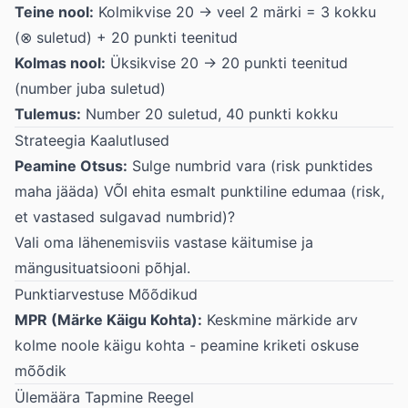
Teine nool:
Kolmikvise 20 → veel 2 märki = 3 kokku
(⊗ suletud) + 20 punkti teenitud
Kolmas nool:
Üksikvise 20 → 20 punkti teenitud
(number juba suletud)
Tulemus:
Number 20 suletud, 40 punkti kokku
Strateegia Kaalutlused
Peamine Otsus:
Sulge numbrid vara (risk punktides
maha jääda) VÕI ehita esmalt punktiline edumaa (risk,
et vastased sulgavad numbrid)?
Vali oma lähenemisviis vastase käitumise ja
mängusituatsiooni põhjal.
Punktiarvestuse Mõõdikud
MPR (Märke Käigu Kohta):
Keskmine märkide arv
kolme noole käigu kohta - peamine kriketi oskuse
mõõdik
Ülemäära Tapmine Reegel