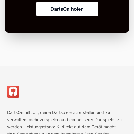
DartsOn holen
Fußzeile
DartsOn hilft dir, deine Dartspiele zu erstellen und zu
verwalten, mehr zu spielen und ein besserer Dartspieler zu
werden. Leistungsstarke KI direkt auf dem Gerät macht
dein Smartphone zu einem kompletten Auto-Scoring-