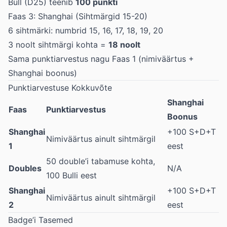
Bull (D25) teenib
100 punkti
Faas 3: Shanghai (Sihtmärgid 15-20)
6 sihtmärki: numbrid 15, 16, 17, 18, 19, 20
3 noolt sihtmärgi kohta =
18 noolt
Sama punktiarvestus nagu Faas 1 (nimiväärtus +
Shanghai boonus)
Punktiarvestuse Kokkuvõte
Shanghai
Faas
Punktiarvestus
Boonus
Shanghai
+100 S+D+T
Nimiväärtus ainult sihtmärgil
1
eest
50 double’i tabamuse kohta,
Doubles
N/A
100 Bulli eest
Shanghai
+100 S+D+T
Nimiväärtus ainult sihtmärgil
2
eest
Badge’i Tasemed