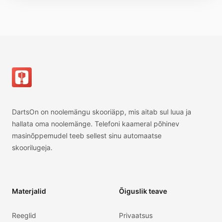
Jalus
DartsOn on noolemängu skooriäpp, mis aitab sul luua ja
hallata oma noolemänge. Telefoni kaameral põhinev
masinõppemudel teeb sellest sinu automaatse
skoorilugeja.
Materjalid
Õiguslik teave
Reeglid
Privaatsus