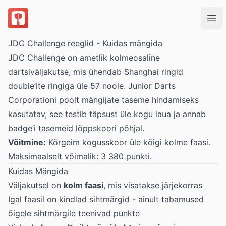
DartsOn
Ope
JDC Challenge reeglid - Kuidas mängida
JDC Challenge on ametlik kolmeosaline
dartsiväljakutse, mis ühendab Shanghai ringid
double’ite ringiga üle 57 noole. Junior Darts
Corporationi poolt mängijate taseme hindamiseks
kasutatav, see testib täpsust üle kogu laua ja annab
badge’i tasemeid lõppskoori põhjal.
Võitmine:
Kõrgeim kogusskoor üle kõigi kolme faasi.
Maksimaalselt võimalik: 3 380 punkti.
Kuidas Mängida
Väljakutsel on
kolm faasi
, mis visatakse järjekorras
Igal faasil on kindlad sihtmärgid - ainult tabamused
õigele sihtmärgile teenivad punkte