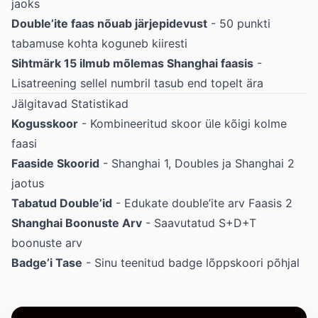
jaoks
Double’ite faas nõuab järjepidevust
- 50 punkti
tabamuse kohta koguneb kiiresti
Sihtmärk 15 ilmub mõlemas Shanghai faasis
-
Lisatreening sellel numbril tasub end topelt ära
Jälgitavad Statistikad
Kogusskoor
- Kombineeritud skoor üle kõigi kolme
faasi
Faaside Skoorid
- Shanghai 1, Doubles ja Shanghai 2
jaotus
Tabatud Double’id
- Edukate double’ite arv Faasis 2
Shanghai Boonuste Arv
- Saavutatud S+D+T
boonuste arv
Badge’i Tase
- Sinu teenitud badge lõppskoori põhjal