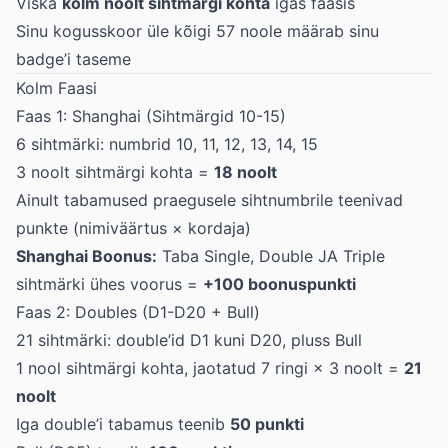
Viska
kolm noolt sihtmärgi kohta
igas faasis
Sinu kogusskoor üle kõigi 57 noole määrab sinu
badge’i taseme
Kolm Faasi
Faas 1: Shanghai (Sihtmärgid 10-15)
6 sihtmärki: numbrid 10, 11, 12, 13, 14, 15
3 noolt sihtmärgi kohta =
18 noolt
Ainult tabamused praegusele sihtnumbrile teenivad
punkte (nimiväärtus × kordaja)
Shanghai Boonus:
Taba Single, Double JA Triple
sihtmärki ühes voorus =
+100 boonuspunkti
Faas 2: Doubles (D1-D20 + Bull)
21 sihtmärki: double’id D1 kuni D20, pluss Bull
1 nool sihtmärgi kohta, jaotatud 7 ringi × 3 noolt =
21
noolt
Iga double’i tabamus teenib
50 punkti