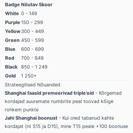
Badge
Nõutav Skoor
White
0 - 149
Purple
150 - 299
Yellow
300 - 449
Green
450 - 599
Blue
600 - 699
Red
700 - 849
Black
850 - 1 249
Gold
1 250+
Strateegilised Nõuanded
Shanghai faasid premeerivad triple’eid
- Kõrgemad
kordajad suuremate numbrite peal toovad kõige
rohkem punkte
Jahi Shanghai boonust
- Kui oled tabanud kahte
kordajat (nt S15 ja D15), mine T15 peale +100 boonuse