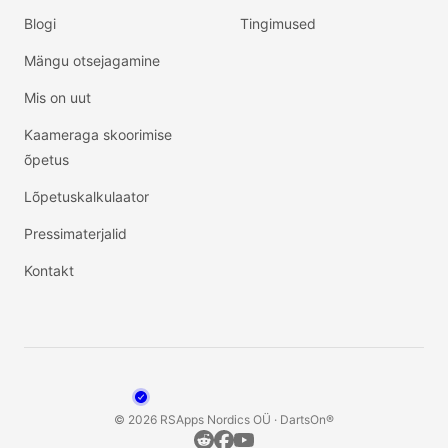
Blogi
Tingimused
Mängu otsejagamine
Mis on uut
Kaameraga skoorimise
õpetus
Lõpetuskalkulaator
Pressimaterjalid
Kontakt
© 2026 RSApps Nordics OÜ · DartsOn®
Reddit
Facebook
YouTube