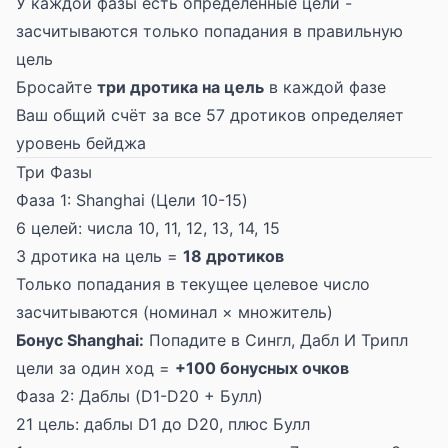
У каждой фазы есть определённые цели -
засчитываются только попадания в правильную
цель
Бросайте
три дротика на цель
в каждой фазе
Ваш общий счёт за все 57 дротиков определяет
уровень бейджа
Три Фазы
Фаза 1: Shanghai (Цели 10-15)
6 целей: числа 10, 11, 12, 13, 14, 15
3 дротика на цель =
18 дротиков
Только попадания в текущее целевое число
засчитываются (номинал × множитель)
Бонус Shanghai:
Попадите в Сингл, Дабл И Трипл
цели за один ход =
+100 бонусных очков
Фаза 2: Даблы (D1-D20 + Булл)
21 цель: даблы D1 до D20, плюс Булл