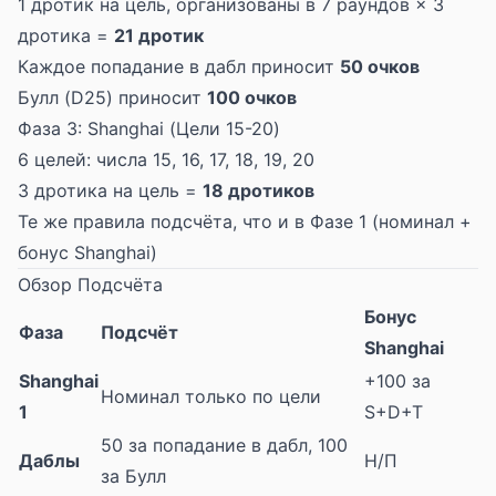
1 дротик на цель, организованы в 7 раундов × 3
дротика =
21 дротик
Каждое попадание в дабл приносит
50 очков
Булл (D25) приносит
100 очков
Фаза 3: Shanghai (Цели 15-20)
6 целей: числа 15, 16, 17, 18, 19, 20
3 дротика на цель =
18 дротиков
Те же правила подсчёта, что и в Фазе 1 (номинал +
бонус Shanghai)
Обзор Подсчёта
Бонус
Фаза
Подсчёт
Shanghai
Shanghai
+100 за
Номинал только по цели
1
S+D+T
50 за попадание в дабл, 100
Даблы
Н/П
за Булл